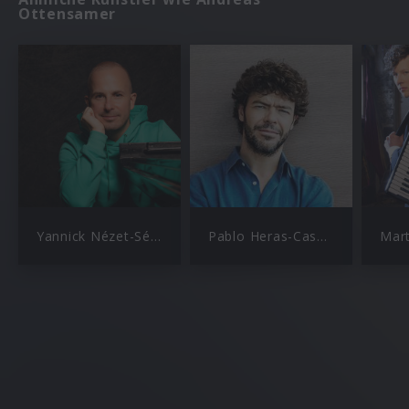
Ottensamer
Yannick Nézet-Séguin
Pablo Heras-Casado
Mar