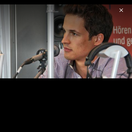
Menu
Andreas Ottensamer
Home
News
Musik
Videos
Fotos
Biografie
Romanza