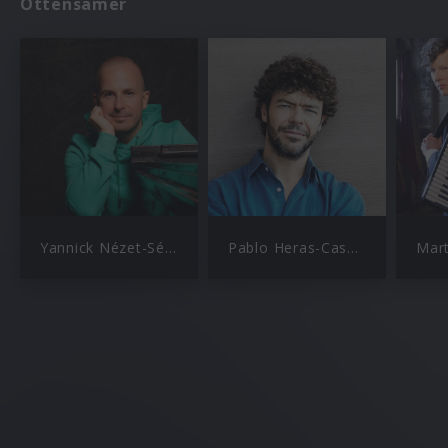
Ottensamer
Yannick Nézet-Séguin
Pablo Heras-Casado
Mar