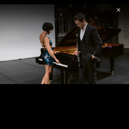
Menu
Andreas Ottensamer
Home
News
Musik
Videos
Fotos
Biografie
Romanza