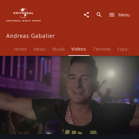
Andreas
Gabalier
Menu
|
Video
|
Andreas Gabalier
Hulapalu
Home
News
Musik
Videos
Termine
Fotos
B
Play
-03:06
Play
Mute
Ent