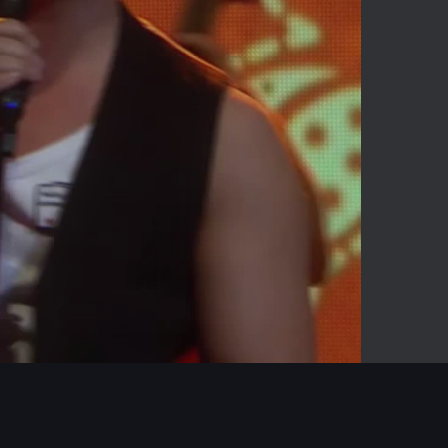
03:37
Mute
Enter
fullscreen