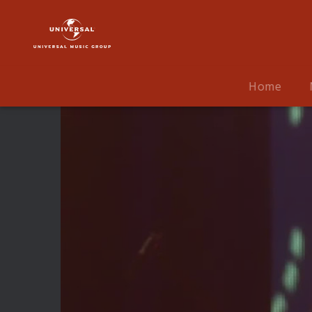
Andreas
Gabalier
|
Video
|
Home
What
If