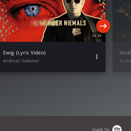
03:39
Ewig (Lyric Video)
Verd
Andreas Gabalier
Andre