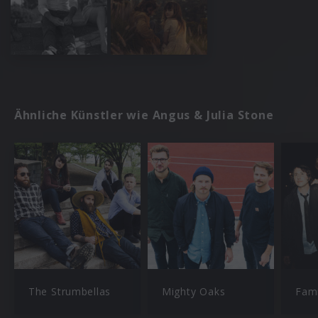
Ähnliche Künstler wie Angus & Julia Stone
The Strumbellas
Mighty Oaks
Fami