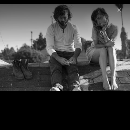
Menu
Angus & Julia Stone
Home
News
Musik
Videos
Fotos
Biografie
Pressebilder 2024