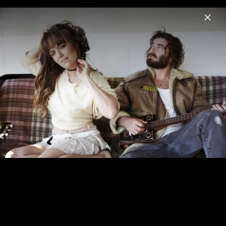
Menu
Angus & Julia Stone
Home
News
Musik
Videos
Fotos
Biografie
Pressebilder 2024