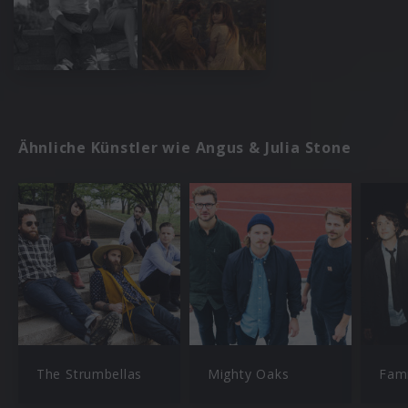
Ähnliche Künstler wie Angus & Julia Stone
The Strumbellas
Mighty Oaks
Fami