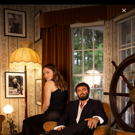
Menu
Angus & Julia Stone
Home
News
Musik
Videos
Fotos
Biografie
Pressebilder 2024