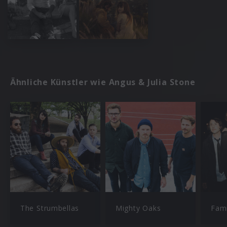
Ähnliche Künstler wie Angus & Julia Stone
The Strumbellas
Mighty Oaks
Fami