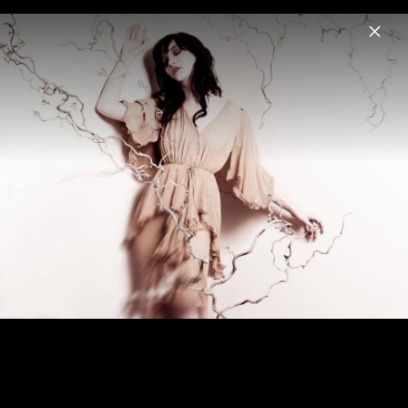
Menu
Anna Prohaska
Home
News
Musik
Videos
Fotos
Biografie
Anna Prohaska 2013