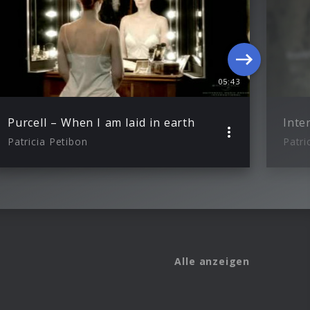
05:43
Purcell – When I am laid in earth
Patricia Petibon
Patri
Alle anzeigen