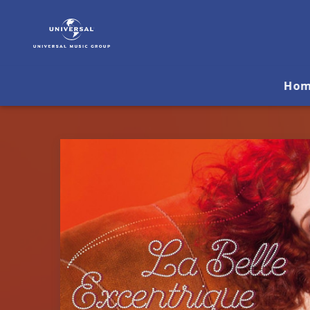
Patricia
Petibon
|
Musik
&
Ho
Merch