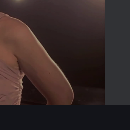
01:06
Mute
Enter
fullscreen