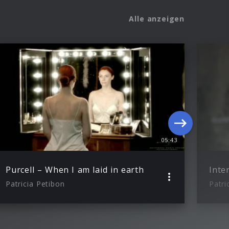
Alle anzeigen
05:43
Purcell – When I am laid in earth
Patricia Petibon
Patri