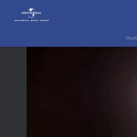
Patricia
Petibon
|
Video
|
Ho
Francis
Poulenc
-
Voyage
à
Paris