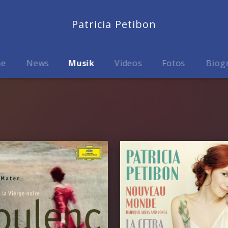
Patricia Petibon
me
News
Musik
Videos
Fotos
Biog