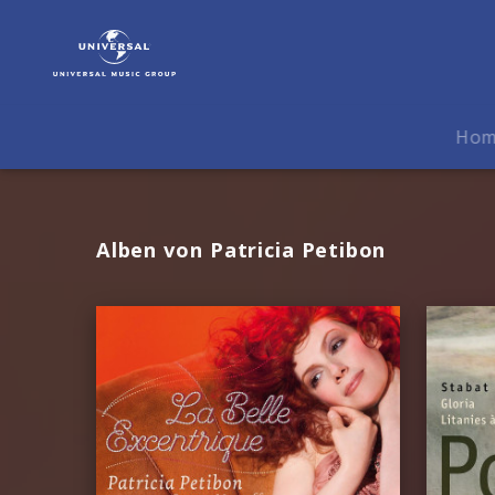
Patricia
Petibon
|
Musik
Ho
Alben von Patricia Petibon