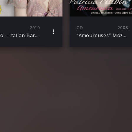
2010
CD
2008
Rosso – Italian Baroque Arias
“Amoureuses” Mozart / Haydn / Gluck