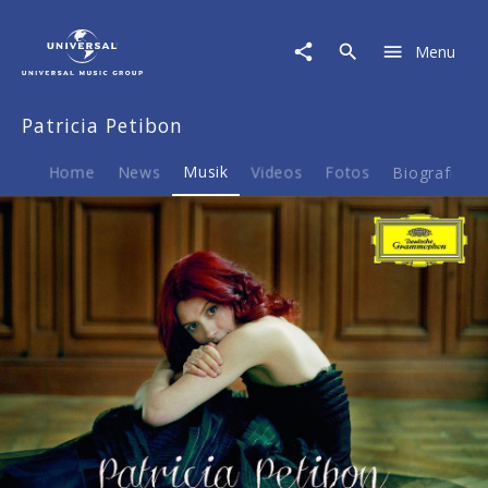
Patricia
Petibon
Menu
|
Musik
|
Patricia Petibon
Melancolia
-
Spanische
Home
News
Musik
Videos
Fotos
Biografie
Arien
und
Lieder