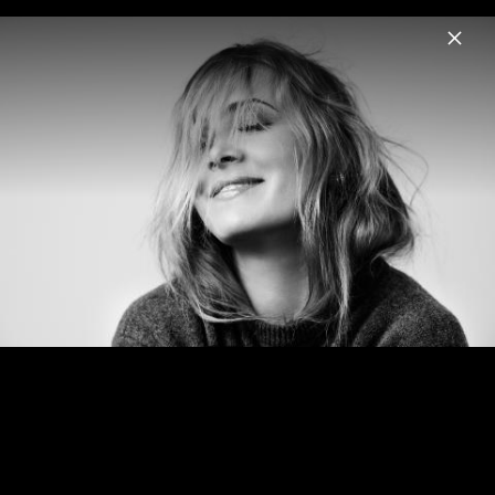
Menu
Anouk
Home
News
Musik
Videos
Fotos
Biografie
Anouk Pressebilder 2013