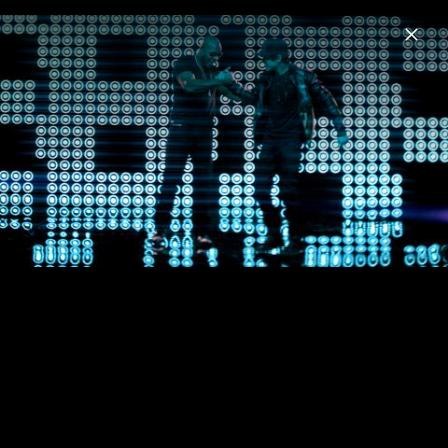
Menu
Austin Mahone
Home
News
Musik
Videos
Fotos
Biografie
Pressebilder 2015