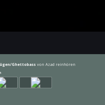
Lügen/Ghettobass
von Azad reinhören
n