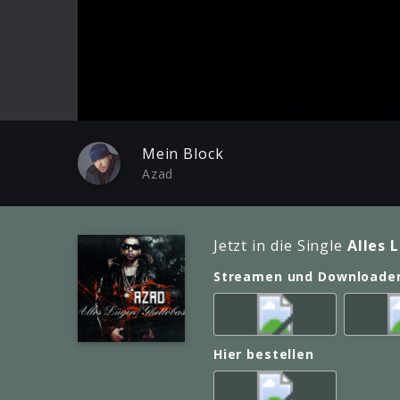
Play
Mein Block
Azad
Jetzt in die Single
Alles 
Streamen und Downloade
Hier bestellen