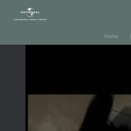
Azad
|
Video
|
Mein
Home
Block