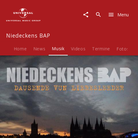
Niedeckens
BAP
Menu
|
Musik
|
Niedeckens BAP
Dausende
vun
Liebesleeder
Home
News
Musik
Videos
Termine
Fotos
B