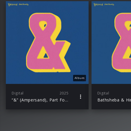
Album
Digital
2025
Digital
“&” (Ampersand), Part Four
Bathsheba & H