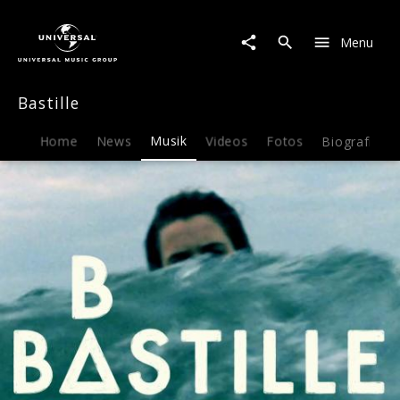
Bastille
|
Menu
Musik
|
Bad
Bastille
Blood
Home
News
Musik
Videos
Fotos
Biografie