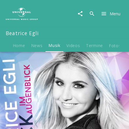
Beatrice
Egli
Menu
|
Musik
|
Beatrice Egli
Kick
im
Augenblick
Home
News
Musik
Videos
Termine
Fotos
(Fan
Edition)