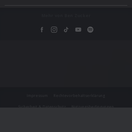
Mehr von Ben Zucker
Impressum
Rechtevorbehaltserklärung
Sicherheit & Datenschutz
Nutzungsbedingungen
Journalistenlounge
Für Geschäftspartner
Barrierefreiheit Statement