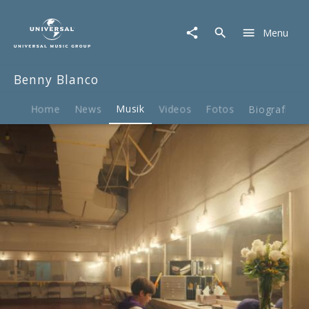
Benny
Blanco
Menu
|
Musik
|
Benny Blanco
Lonely
ft.
Justin
Home
News
Musik
Videos
Fotos
Biografie
Bieber