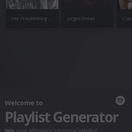
Ute Freudenberg & Christian Lais
Jürgen Drews
Clau