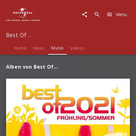
Best
Of…
Menu
|
Musik
Best Of…
Home
News
Musik
Videos
Alben von Best Of…