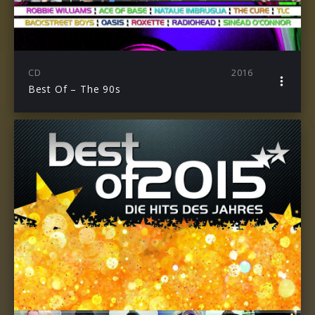
CD
2016
Best Of – The 90s