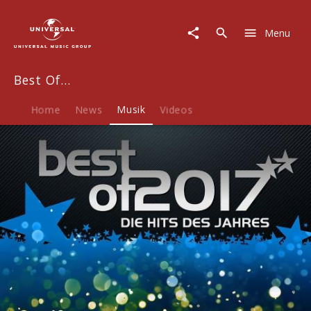
Best
Of...
Menu
|
Musik
|
Best Of…
Best
Of
2017
Home
News
Musik
Videos
-
Die
Hits
des
Jahres