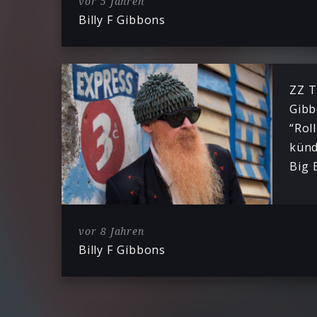
vor 5 Jahren
Billy F Gibbons
ZZ T
Gibb
“Rol
künd
Big 
vor 8 Jahren
Billy F Gibbons