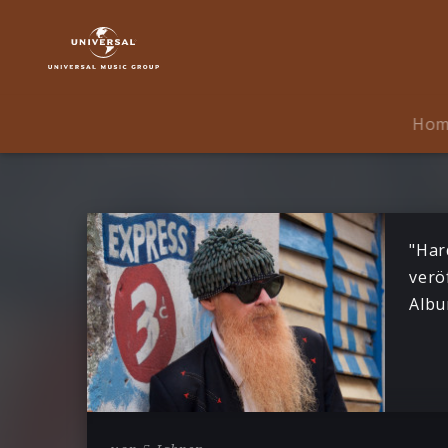
Billy
F
Gibbons
|
News
Ho
"Har
verö
Albu