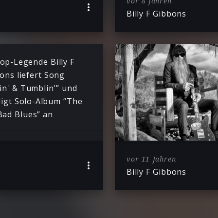
vor 8 Jahren
Billy F Gibbons
op-Legende Billy F
ons liefert Song
lin' & Tumblin'” und
igt Solo-Album “The
Bad Blues” an
vor 11 Jahren
Billy F Gibbons