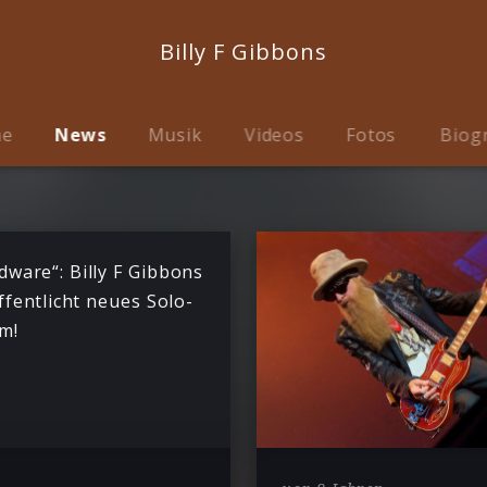
Billy F Gibbons
me
News
Musik
Videos
Fotos
Biog
dware“: Billy F Gibbons
ffentlicht neues Solo-
m!