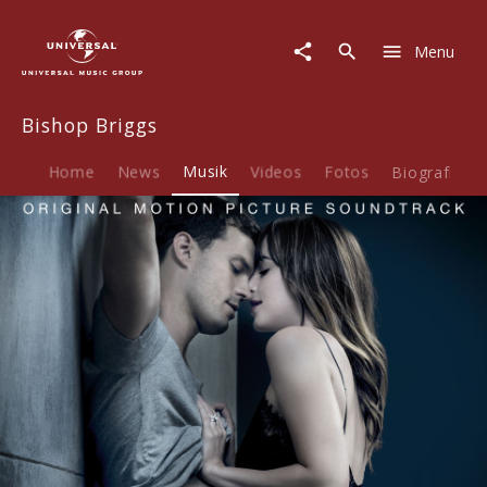
Bishop
Briggs
Menu
|
Musik
|
Bishop Briggs
Never
Tear
Us
Home
News
Musik
Videos
Fotos
Biografie
Apart