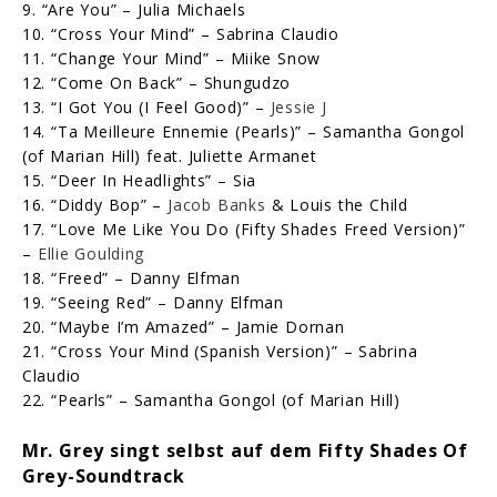
9. “Are You” – Julia Michaels
10. “Cross Your Mind” – Sabrina Claudio
11. “Change Your Mind” – Miike Snow
12. “Come On Back” – Shungudzo
13. “I Got You (I Feel Good)” –
Jessie J
14. “Ta Meilleure Ennemie (Pearls)” – Samantha Gongol
(of Marian Hill) feat. Juliette Armanet
15. “Deer In Headlights” – Sia
16. “Diddy Bop” –
Jacob Banks
& Louis the Child
17. “Love Me Like You Do (Fifty Shades Freed Version)”
–
Ellie Goulding
18. “Freed” – Danny Elfman
19. “Seeing Red” – Danny Elfman
20. “Maybe I’m Amazed” – Jamie Dornan
21. “Cross Your Mind (Spanish Version)” – Sabrina
Claudio
22. “Pearls” – Samantha Gongol (of Marian Hill)
Mr. Grey singt selbst auf dem
Fifty Shades Of
Grey-Soundtrack