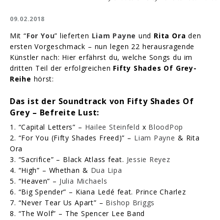
09.02.2018
Mit “
For You
” lieferten
Liam Payne
und
Rita Ora
den
ersten Vorgeschmack – nun legen 22 herausragende
Künstler nach: Hier erfährst du, welche Songs du im
dritten Teil der erfolgreichen
Fifty Shades Of Grey-
Reihe
hörst:
Das ist der Soundtrack von Fifty Shades Of
Grey – Befreite Lust:
1. “Capital Letters” –
Hailee Steinfeld
x
BloodPop
2. “For You (Fifty Shades Freed)” –
Liam Payne
& Rita
Ora
3. “Sacrifice” – Black Atlass feat.
Jessie Reyez
4. “High” – Whethan &
Dua Lipa
5. “Heaven” –
Julia Michaels
6. “Big Spender” – Kiana Ledé feat. Prince Charlez
7. “Never Tear Us Apart” –
Bishop Briggs
8. “The Wolf” – The Spencer Lee Band