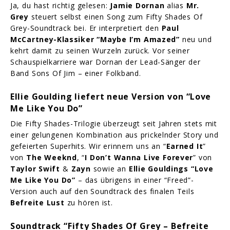
Ja, du hast richtig gelesen:
Jamie Dornan
alias
Mr.
Grey
steuert selbst einen Song zum Fifty Shades Of
Grey-Soundtrack bei. Er interpretiert den
Paul
McCartney-Klassiker “Maybe I’m Amazed”
neu und
kehrt damit zu seinen Wurzeln zurück. Vor seiner
Schauspielkarriere war Dornan der Lead-Sänger der
Band Sons Of Jim – einer Folkband.
Ellie Goulding liefert neue Version von “Love
Me Like You Do”
Die Fifty Shades-Trilogie überzeugt seit Jahren stets mit
einer gelungenen Kombination aus prickelnder Story und
gefeierten Superhits. Wir erinnern uns an “
Earned It
”
von
The Weeknd
, “
I Don’t Wanna Live Forever
” von
Taylor Swift
&
Zayn
sowie an
Ellie Gouldings “Love
Me Like You Do”
– das übrigens in einer “Freed”-
Version auch auf den Soundtrack des finalen Teils
Befreite Lust
zu hören ist.
Soundtrack “Fifty Shades Of Grey – Befreite