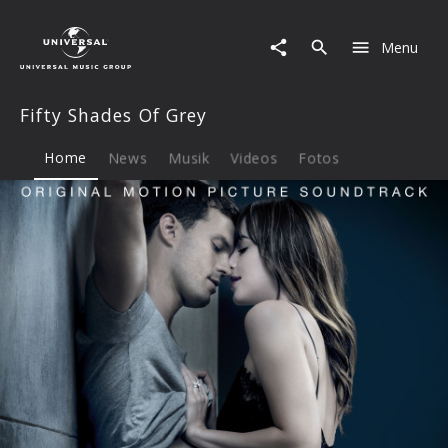
Fifty
Shades
Menu
Of
Grey
|
Fifty Shades Of Grey
Musik
&
Merch
Home
News
Musik
Videos
Fotos