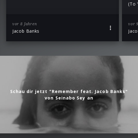
(To 
vor 8 Jahren
vor 
Jacob Banks
Jac
Schau dir jetzt "Remember feat. Jacob Banks"
von Seinabo Sey an