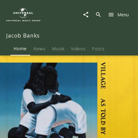
Jacob
Banks
Menu
|
Musik
&
Jacob Banks
Merch
Home
News
Musik
Videos
Fotos