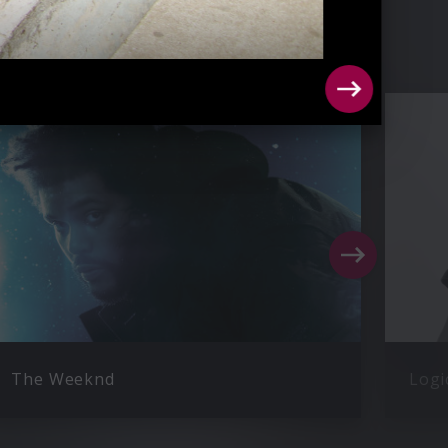
The Weeknd
Logi