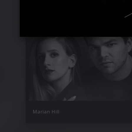
Ähnliche Künstler wie blackbear
Marian Hill