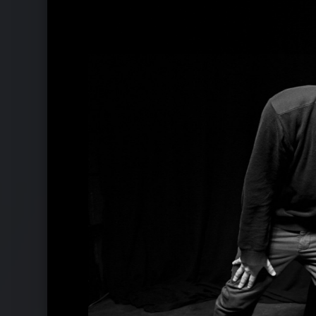
Ähnliche Künstler wie Blumentopf
Dendemann