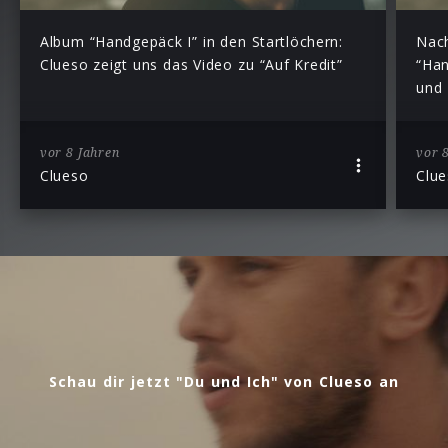
Album “Handgepäck I” in den Startlöchern:
Nac
Clueso zeigt uns das Video zu “Auf Kredit”
“Han
und 
vor 8 Jahren
vor 
Clueso
Clu
Schau dir jetzt "Du und Ich" von Clueso an