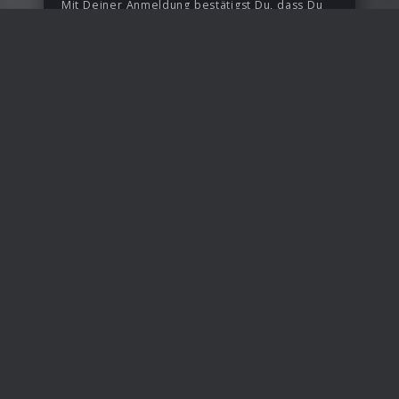
Mit Deiner Anmeldung bestätigst Du, dass Du
den All New In Music Newsletter erhalten
möchtest.
Anmelden
Erhalte Infos zu Releases, Gewinnspielen und Aktionen
per E-Mail. Du kannst Deine Einwilligung jederzeit
widerrufen. Mehr Informationen unter
Sicherheit &
Datenschutz
.