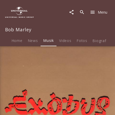
Bob
Marley
Menu
|
Musik
|
Bob Marley
Exodus
Home
News
Musik
Videos
Fotos
Biografie