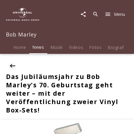
Bob
Marley
Menu
|
News
|
Bob Marley
Das
Jubiläumsjahr
zu
Home
News
Musik
Videos
Fotos
Biografie
Bob
Marley’s
70.
Geburtstag
Das Jubiläumsjahr zu Bob
geht
Marley’s 70. Geburtstag geht
weiter
–
weiter – mit der
mit
Veröffentlichung zweier Vinyl
der
Box-Sets!
Veröffentlichung
zweier
Vinyl
Box-