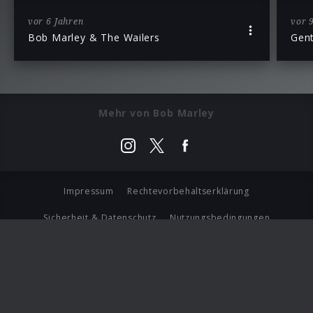
vor 6 Jahren
vor 
Bob Marley & The Wailers
Gen
Mehr von Bob Marley
Impressum
Rechtevorbehaltserklärung
Sicherheit & Datenschutz
Nutzungsbedingungen
Journalistenlounge
Für Geschäftspartner
Barrierefreiheit Statement
© Copyright 2026 Universal Music Group N.V. All Rights
Reserved.