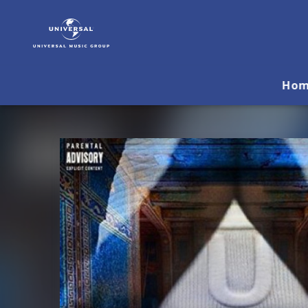
Booba
|
Musik
&
Merch
Ho