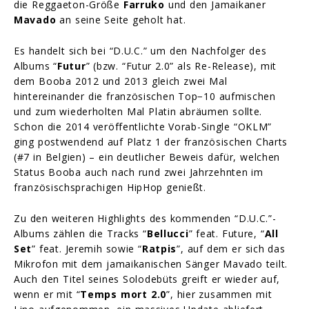
die Reggaeton-Größe
Farruko
und den Jamaikaner
Mavado
an seine Seite geholt hat.
Es handelt sich bei “D.U.C.” um den Nachfolger des
Albums “
Futur
” (bzw. “Futur 2.0” als Re-Release), mit
dem Booba 2012 und 2013 gleich zwei Mal
hintereinander die französischen Top−10 aufmischen
und zum wiederholten Mal Platin abräumen sollte.
Schon die 2014 veröffentlichte Vorab-Single “OKLM”
ging postwendend auf Platz 1 der französischen Charts
(#7 in Belgien) – ein deutlicher Beweis dafür, welchen
Status Booba auch nach rund zwei Jahrzehnten im
französischsprachigen HipHop genießt.
Zu den weiteren Highlights des kommenden “D.U.C.”-
Albums zählen die Tracks “
Bellucci
” feat. Future, “
All
Set
” feat. Jeremih sowie “
Ratpis
”, auf dem er sich das
Mikrofon mit dem jamaikanischen Sänger Mavado teilt.
Auch den Titel seines Solodebüts greift er wieder auf,
wenn er mit “
Temps mort 2.0
”, hier zusammen mit