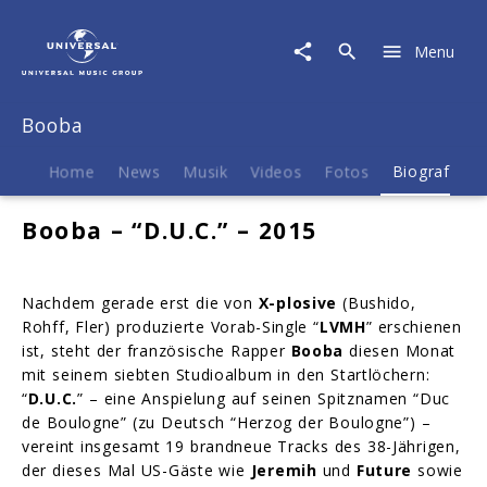
Booba
|
Menu
Biografie
Booba
Home
News
Musik
Videos
Fotos
Biografie
Booba – “D.U.C.” – 2015
Nachdem gerade erst die von
X-plosive
(Bushido,
Rohff, Fler) produzierte Vorab-Single “
LVMH
” erschienen
ist, steht der französische Rapper
Booba
diesen Monat
mit seinem siebten Studioalbum in den Startlöchern:
“
D.U.C.
” – eine Anspielung auf seinen Spitznamen “Duc
de Boulogne” (zu Deutsch “Herzog der Boulogne”) –
vereint insgesamt 19 brandneue Tracks des 38-Jährigen,
der dieses Mal US-Gäste wie
Jeremih
und
Future
sowie