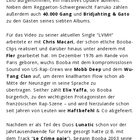
Lino aufgenommen, ein massives Update abliefert.
Neben dem Reggaeton-Schwergewicht Farruko zählen
außerdem auch
40.000 Gang
und
Bridjahting & Gato
zu den Gästen seines siebten Albums.
Für das Video zu seiner aktuellen Single “LVMH”
arbeitete er mit
Chris Macari
, der schon etliche Booba-
Clips realisiert und darüber hinaus unter anderem mit
Fler
gearbeitet hat. Im Dezember 1976 am Rande von
Paris geboren, wuchs Booba mit dem kompromisslosen
Sound von US-Rap-Crews wie
Mobb Deep
und dem
Wu-
Tang Clan
auf, um deren knallharten Flow schon ab
Mitte der Neunziger in seine Sprache zu
übertragen. Seither zählt
Elie Yaffa
, so Booba
bürgerlich, zu den wichtigsten Protagonisten der
französischen Rap-Szene – und wird hierzulande schon
seit Jahren von Leuten wie
Haftbefehl
& Co abgefeiert.
Nachdem er als Teil des Duos
Lunatic
schon vor der
Jahrtausendwende für Furore gesorgt hatte (z.B. mit
dem Track “
Le Crime paie
”), begann Booba 2003 seine