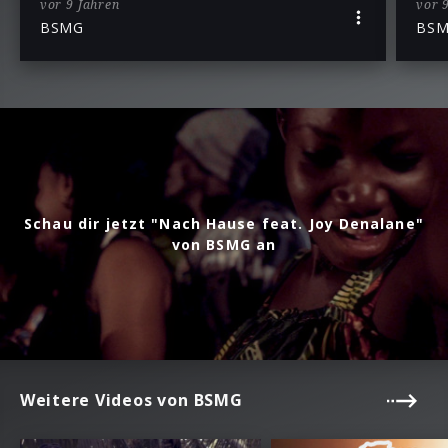
vor 9 Jahren
vor 
BSMG
BS
Schau dir jetzt "Nach Hause feat. Joy Denalane"
von BSMG an
Weitere Videos von BSMG