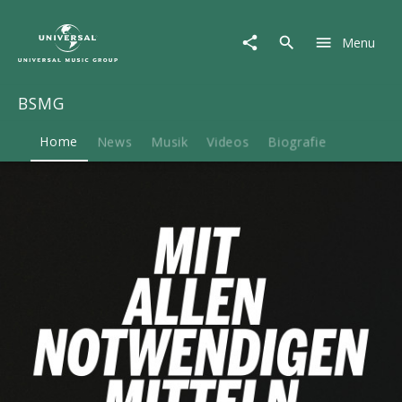
BSMG
|
Menu
Musik
&
Merch
BSMG
Home
News
Musik
Videos
Biografie