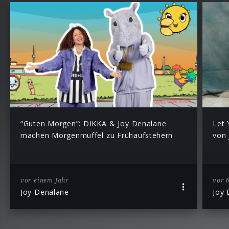
“Guten Morgen”: DIKKA & Joy Denalane
Let 
machen Morgenmuffel zu Frühaufstehern
von 
vor einem Jahr
vor 
Joy Denalane
Joy 