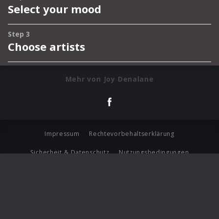
Mehr von Joy Denalane
Impressum
Rechtevorbehaltserklärung
Sicherheit & Datenschutz
Nutzungsbedingungen
Journalistenlounge
Für Geschäftspartner
Barrierefreiheit Statement
© Copyright 2026 Universal Music Group N.V. All Rights
Reserved.