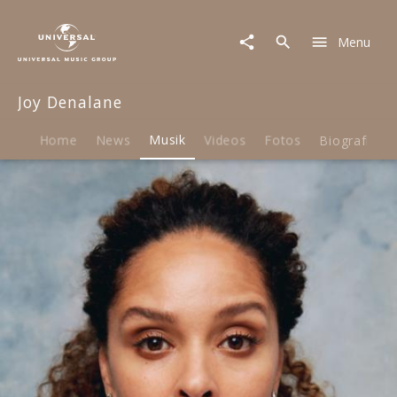
Joy
Denalane
Menu
|
Musik
|
Joy Denalane
I
Gotta
Know
Home
News
Musik
Videos
Fotos
Biografie