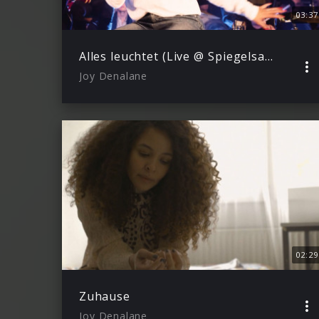
03:37
Alles leuchtet (Live @ Spiegelsaal)
Joy Denalane
02:29
Zuhause
Joy Denalane