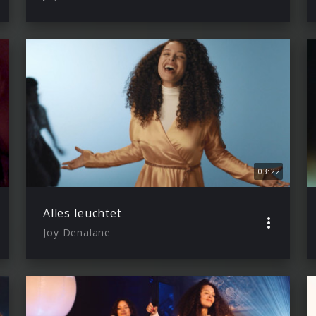
03:22
Alles leuchtet
Joy Denalane