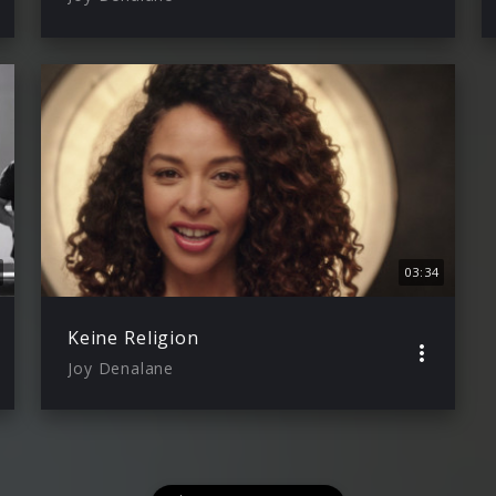
03:34
Keine Religion
Joy Denalane