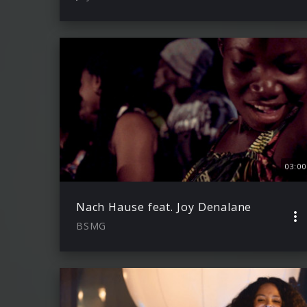
03:00
Nach Hause feat. Joy Denalane
BSMG