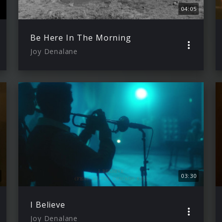
04:05
Be Here In The Morning
Joy Denalane
03:30
I Believe
Joy Denalane