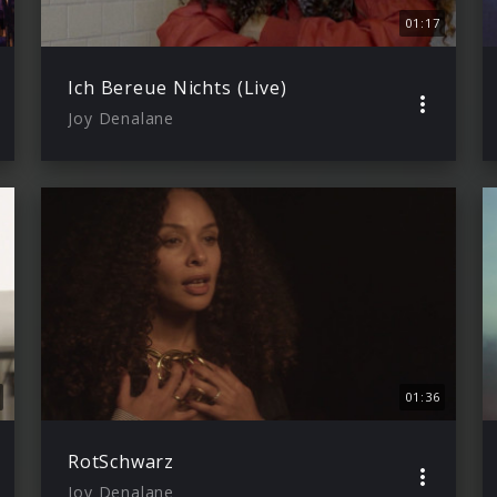
01:17
Ich Bereue Nichts (Live)
Joy Denalane
01:36
RotSchwarz
Joy Denalane