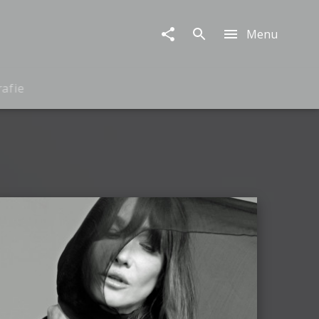
Menu
rafie