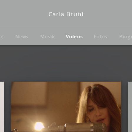
Carla Bruni
me
News
Musik
Videos
Fotos
Biog