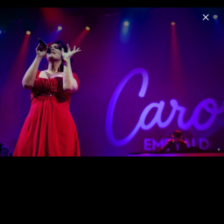
Menu
Caro Emerald
Home
News
Musik
Videos
Fotos
Biografie
Caro Emerald - Pressebild 2015