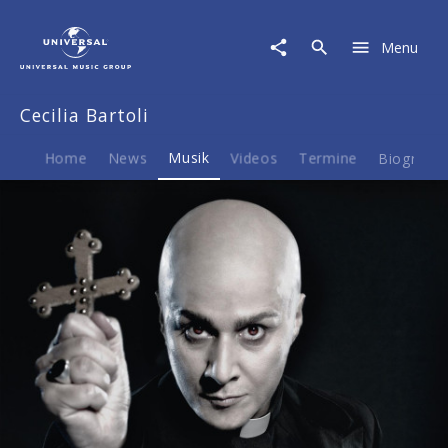
Cecilia
Bartoli
Menu
|
Musik
|
Cecilia Bartoli
Mission
Home
News
Musik
Videos
Termine
Biografie