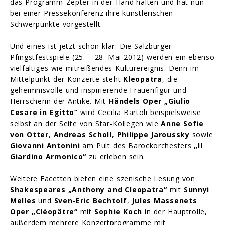
das Programm-Zepter in der Hand halten und hat nun
bei einer Pressekonferenz ihre künstlerischen
Schwerpunkte vorgestellt.
Und eines ist jetzt schon klar: Die Salzburger
Pfingstfestspiele (25. – 28. Mai 2012) werden ein ebenso
vielfältiges wie mitreißendes Kulturereignis. Denn im
Mittelpunkt der Konzerte steht
Kleopatra
, die
geheimnisvolle und inspirierende Frauenfigur und
Herrscherin der Antike. Mit
Händels Oper „Giulio
Cesare in Egitto“
wird Cecilia Bartoli beispielsweise
selbst an der Seite von Star-Kollegen wie
Anne Sofie
von Otter
,
Andreas Scholl
,
Philippe Jaroussky
sowie
Giovanni Antonini
am Pult des Barockorchesters
„Il
Giardino Armonico“
zu erleben sein.
Weitere Facetten bieten eine szenische Lesung von
Shakespeares „Anthony and Cleopatra“
mit
Sunnyi
Melles
und
Sven-Eric Bechtolf
,
Jules Massenets
Oper „Cléopâtre“
mit
Sophie Koch
in der Hauptrolle,
außerdem mehrere Konzertprogramme mit