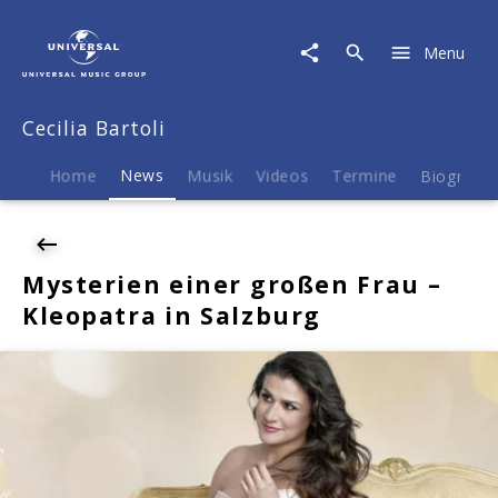
Cecilia
Bartoli
Menu
|
News
|
Cecilia Bartoli
Mysterien
einer
großen
Home
News
Musik
Videos
Termine
Biografie
Frau
–
Kleopatra
in
Mysterien einer großen Frau –
Salzburg
Kleopatra in Salzburg