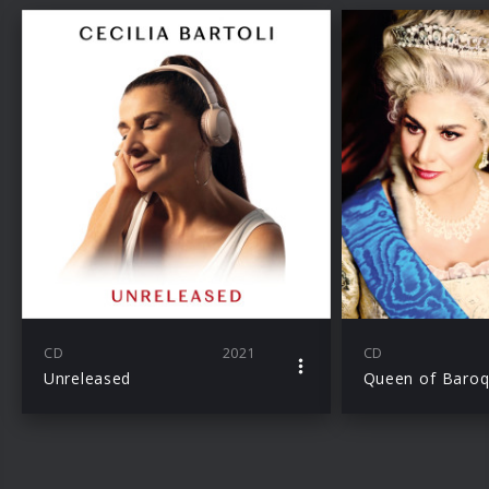
CD
2021
CD
Unreleased
Queen of Baro