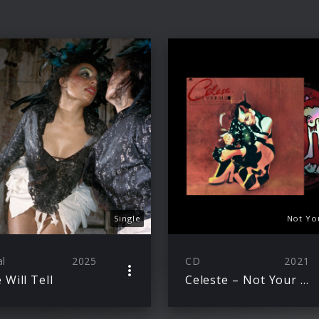
Single
Not Yo
al
2025
CD
2021
 Will Tell
Celeste – Not Your Muse