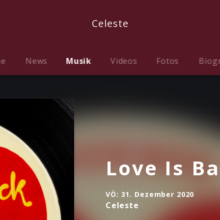
Celeste
me
News
Musik
Videos
Fotos
Biog
Love Is B
VÖ:
31. Dezember 2020
Celeste