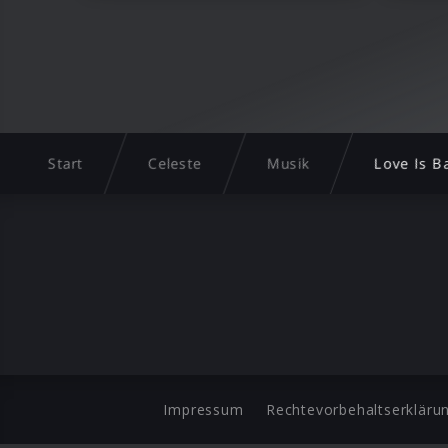
Start
Celeste
Musik
Love Is B
Impressum
Rechtevorbehaltserkläru