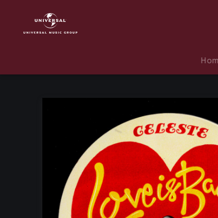
Celeste
|
Musik
|
Love
Ho
Is
Back