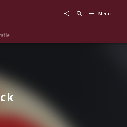
Menu
rafie
ack