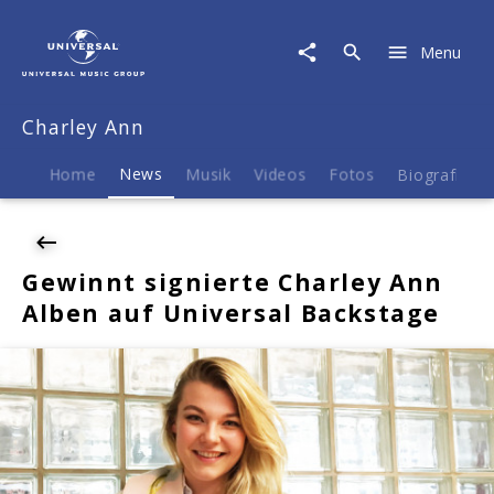
Charley
Ann
Menu
|
News
|
Charley Ann
Gewinnt
signierte
Charley
Home
News
Musik
Videos
Fotos
Biografie
Ann
Alben
auf
Universal
Gewinnt signierte Charley Ann
Backstage
Alben auf Universal Backstage