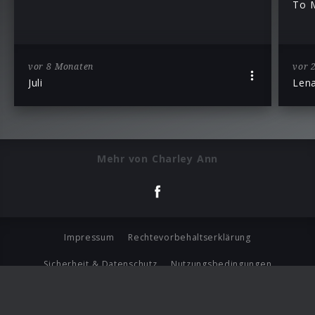
To M
vor 8 Monaten
vor 
Juli
Len
Mehr von Charley Ann
Impressum
Rechtevorbehaltserklärung
Sicherheit & Datenschutz
Nutzungsbedingungen
Journalistenlounge
Für Geschäftspartner