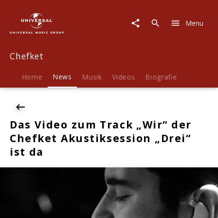
Chefket
|
Menu
News
|
Das
Chefket
Video
zum
Track
Home
News
Musik
Videos
Biografie
„Wir“
der
Chefket
Akustiksession
Das Video zum Track „Wir“ der
„Drei“
Chefket Akustiksession „Drei“
ist
da
ist da