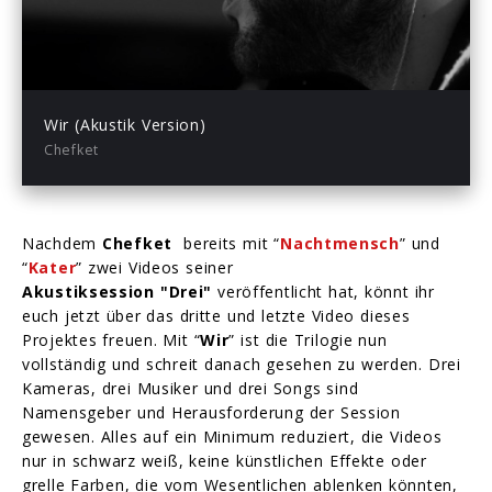
-03:02
Play
Mute
Enter
fullsc
Wir (Akustik Version)
Chefket
Nachdem
Chefket
bereits mit “
Nachtmensch
” und
“
Kater
” zwei Videos seiner
Akustiksession "Drei"
veröffentlicht hat, könnt ihr
euch jetzt über das dritte und letzte Video dieses
Projektes freuen. Mit “
Wir
” ist die Trilogie nun
vollständig und schreit danach gesehen zu werden. Drei
Kameras, drei Musiker und drei Songs sind
Namensgeber und Herausforderung der Session
gewesen. Alles auf ein Minimum reduziert, die Videos
nur in schwarz weiß, keine künstlichen Effekte oder
grelle Farben, die vom Wesentlichen ablenken könnten,