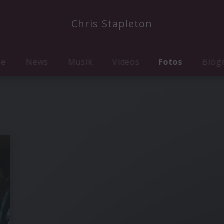
Chris Stapleton
me
News
Musik
Videos
Fotos
Biog