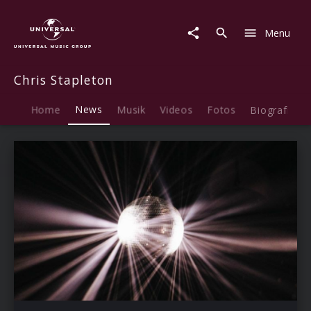
Chris
Stapleton
Menu
|
News
Chris Stapleton
Home
News
Musik
Videos
Fotos
Biografie