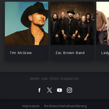
Tim McGraw
Zac Brown Band
Lad
Mehr von Chris Stapleton
Impressum
Rechtevorbehaltserklärung