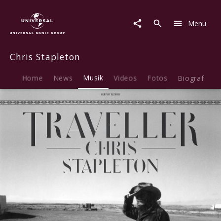
Chris
Stapleton
Menu
|
Musik
|
Chris Stapleton
Traveller
Home
News
Musik
Videos
Fotos
Biografie