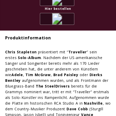
Hier bestellen
Produktinformation
Chris Stapleton
präsentiert mit “
Traveller
” sein
erstes
Solo-Album
. Nachdem der US-amerikanische
Sänger und Songwriter bereits mehr als 170 Lieder
geschrieben hat, die unter anderem von Künstlern
wie
Adele
,
Tim McGraw
,
Brad Paisley
oder
Dierks
Bentley
aufgenommen wurden, und als Frontmann der
Bluegrass-Band
The SteelDrivers
bereits für die
Grammys nominiert war, tritt er mit “Traveller” erstmals
als Solo-Künstler ins Rampenlicht. Aufgenommen wurde
die Platte im historischen RCA Studio A in
Nashville
, wo
dem Country-Musiker Produzent
Dave Cobb
(Sturgill
Simpson, Jason Isbell) und Toningenieur
Vance