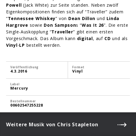
Powell
(Jack White) zur Seite standen. Neben zwölf
Eigenkompositionen finden sich auf “Traveller” zudem
“
Tennessee Whiskey
” von
Dean Dillon
und
Linda
Hargrove
sowie
Don Sampson
s “
Was It 26
”. Die erste
Single-Auskopplung “
Traveller
” gibt einen ersten
Vorgeschmack. Das Album kann
digital
,
auf
CD
und als
Vinyl
-
LP
bestellt werden.
Veröffentlichung
Format
4.3.2016
Vinyl
Label
Mercury
Bestellnummer
00602547255228
Weitere Musik von Chris Stapleton