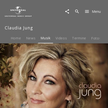
Claudia
Jung
Menu
|
Musik
|
Claudia Jung
Es
war
nur
Home
News
Musik
Videos
Termine
Fotos
B
eine
Nacht
(Single)