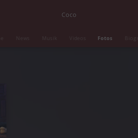
Coco
me
News
Musik
Videos
Fotos
Biog