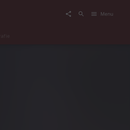
Menu
rafie